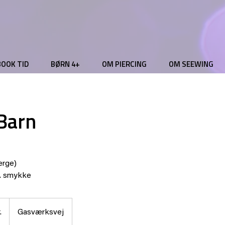
BOOK TID
BØRN 4+
OM PIERCING
OM SEEWING
 Barn
ærge)
kl. smykke
.
Gasværksvej