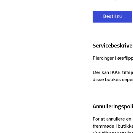
m
i
Bestil nu
n
Servicebeskrive
Piercinger i ørefli
Der kan IKKE tilføje
disse bookes seper
Annulleringspoli
For at annullere en
fremmøde i butikken