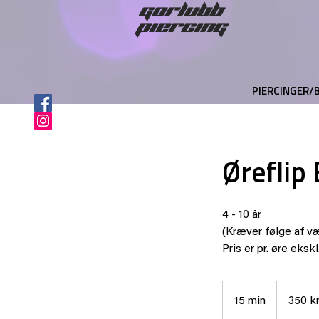
gorlubb
piercing
PIERCINGER/
Øreflip
4 - 10 år
(Kræver følge af v
Pris er pr. øre eks
350
danske
15 min
1
350 kr
kroner
5