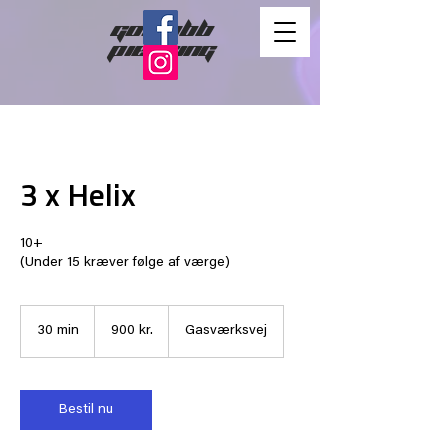
gorlubb
piercing
3 x Helix
10+
(Under 15 kræver følge af værge)
900
danske
30 min
3
900 kr.
Gasværksvej
kroner
0
m
i
n
Bestil nu