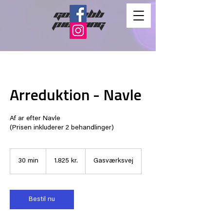
gorlubb
piercing
Arreduktion - Navle
Af ar efter Navle
(Prisen inkluderer 2 behandlinger)
1.825
danske
30 min
3
1.825 kr.
Gasværksvej
kroner
0
m
i
n
Bestil nu