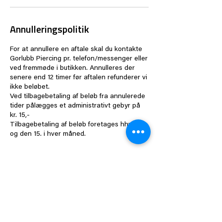
Annulleringspolitik
For at annullere en aftale skal du kontakte
Gorlubb Piercing pr. telefon/messenger eller
ved fremmøde i butikken. Annulleres der
senere end 12 timer før aftalen refunderer vi
ikke beløbet.
Ved tilbagebetaling af beløb fra annulerede
tider pålægges et administrativt gebyr på
kr. 15,-
Tilbagebetaling af beløb foretages hhv. d. 1.
og den 15. i hver måned.
Kontaktoplysninger
Gasværksvej 2, Copenhagen Municipality,
Denmark