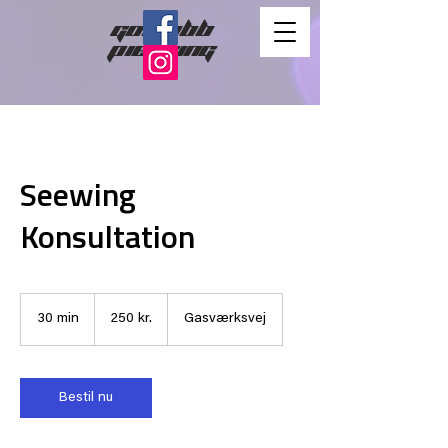
gorlubb
piercing
Seewing
Konsultation
250
danske
30 min
3
250 kr.
Gasværksvej
kroner
0
m
i
n
Bestil nu